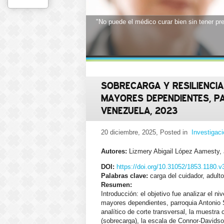
"No puede el médico curar bien sin tener p
"En cada acto médico debe estar presente el
mismo lado, del lado de la humanidad" Ren
1
2
3
4
5
6
7
8
9
10
11
12
13
14
15
16
17
SOBRECARGA Y RESILIENCI
MAYORES DEPENDIENTES, PAR
VENEZUELA, 2023
20 diciembre, 2025
, Posted in
Investigac
Autores:
Lizmery Abigail López Aamesty,
DOI:
https://doi.org/10.31052/1853.1180.
Palabras clave:
carga del cuidador, adulto
Resumen:
Introducción: el objetivo fue analizar el n
mayores dependientes, parroquia Antonio S
analítico de corte transversal, la muestra
(sobrecarga), la escala de Connor-Davidson