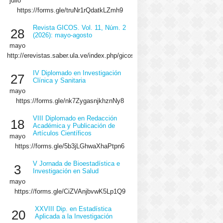
julio
https://forms.gle/truNr1rQdatkLZmh9
Revista GICOS. Vol. 11, Núm. 2
28
(2026): mayo-agosto
mayo
http://erevistas.saber.ula.ve/index.php/gicos/issue/view/2064/showToc
IV Diplomado en Investigación
27
Clínica y Sanitaria
mayo
https://forms.gle/nk7ZygasnjkhznNy8
VIII Diplomado en Redacción
18
Académica y Publicación de
Artículos Científicos
mayo
https://forms.gle/5b3jLGhwaXhaPtpn6
V Jornada de Bioestadística e
3
Investigación en Salud
mayo
https://forms.gle/CiZVAnjbvwK5Lp1Q9
XXVIII Dip. en Estadística
20
Aplicada a la Investigación