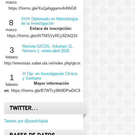
marzo
https://forms.gle/Xa1jahggamv4nNhG8
XVIII Diplomado en Metodología
8
de la Investigación
Enlace de inscripción:
marzo
https://forms.gle/dVTMSVyRCy9ZrbQ16
Revista GICOS. Volumen 11,
3
Número 1: enero-abril 2026
febrero
http://erevistas.saber.ula.ve/index.php/gicos/issue/view/2029/showToc
III Dip. en Investigación Clínica
1
y Sanitaria
Mayor información
febrero
en
: https://forms.gle/B7WTcy98r8DPwDtC8
TWITTER…
Tweets por @joanfchipial