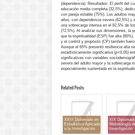
(dependencia). Resultados: El perfil del 
educación media completa (32,5%), dedica
con pareja estable (75%). Los adultos ma
años, con dependencia severa (62,5%) y e
una sobrecarga intensa en el 82,5% de los 
(72,5%). Al analizar sus dimensiones, la 
que la espiritualidad (ESP) fue alta (80%)
y el control y propósito (CP) también fu
Aunque el 65% presentó resiliencia alta 
estadísticamente significativa (p<0,05) en
significativas con variables sociodemográ
severa del adulto mayor y la sobrecarga in
especialmente sustentada en la espirituali
Related Posts:
XXIX Diplomado en
XIX Diplomad
Estadística Aplicada
Metodología de
a la Investigación
Investigación