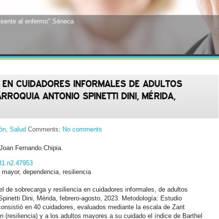
resente al enfermo" Séneca
 respeto por el paciente y los conceptos éticos y morales; entonces la cienc
é Gerónimo Favaloro
A EN CUIDADORES INFORMALES DE ADULTOS
ROQUIA ANTONIO SPINETTI DINI, MÉRIDA,
ión
,
Salud
Comments:
No comments
 Joan Fernando Chipia.
v31.n2.47953
 mayor, dependencia, resiliencia
ivel de sobrecarga y resiliencia en cuidadores informales, de adultos
pinetti Dini, Mérida, febrero-agosto, 2023. Metodología: Estudio
 consistió en 40 cuidadores, evaluados mediante la escala de Zarit
 (resiliencia) y a los adultos mayores a su cuidado el índice de Barthel