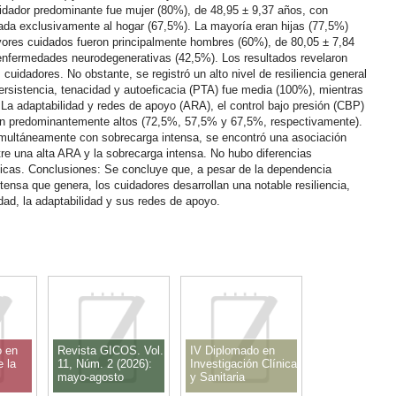
cuidador predominante fue mujer (80%), de 48,95 ± 9,37 años, con
da exclusivamente al hogar (67,5%). La mayoría eran hijas (77,5%)
yores cuidados fueron principalmente hombres (60%), de 80,05 ± 7,84
nfermedades neurodegenerativas (42,5%). Los resultados revelaron
cuidadores. No obstante, se registró un alto nivel de resiliencia general
persistencia, tenacidad y autoeficacia (PTA) fue media (100%), mientras
. La adaptabilidad y redes de apoyo (ARA), el control bajo presión (CBP)
eron predominantemente altos (72,5%, 57,5% y 67,5%, respectivamente).
simultáneamente con sobrecarga intensa, se encontró una asociación
tre una alta ARA y la sobrecarga intensa. No hubo diferencias
ficas. Conclusiones: Se concluye que, a pesar de la dependencia
tensa que genera, los cuidadores desarrollan una notable resiliencia,
dad, la adaptabilidad y sus redes de apoyo.
o en
Revista GICOS. Vol.
IV Diplomado en
 la
11, Núm. 2 (2026):
Investigación Clínica
mayo-agosto
y Sanitaria