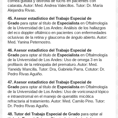
córnea guttata y distrofia de fuchs en pacientes con
catarata. Autor: Med. Andrea Valecillos. Tutor: Dr. María
Alejandra Rivas.
45. Asesor estadístico del Trabajo Especial de
Grado
para optar al título de
Especialista
en Oftalmología
de la Universidad de Los Andes: Análisis de los hallazgos
del eco doppler oftálmico en pacientes con enfermedades
oclusivas de la retina y glaucoma de ángulo abierto. Autor:
Med. Yanina Peternostro.
46. Asesor estadístico del Trabajo Especial de
Grado
para optar al título de
Especialista
en Oftalmología
de la Universidad de Los Andes: Uso de omega 3 en la
profilaxis de la retinopatia del prematuro. Autor: Med.
Yaneidy Mancilla. Tutor: Dra, Gabriela Parra. Cotutor: Dr.
Pedro Rivas Aguiño.
47. Asesor estadístico del Trabajo Especial de
Grado
para optar al título de
Especialista
en Oftalmología
de la Universidad de Los Andes: Uso de voriconazol tópico
e intraestromal en el manejo de queratitis micótica
refractaria al tratamiento. Autor: Med. Camilo Pino. Tutor:
Dr. Pedro Rivas Aguiño.
48. Tutor del Trabajo Especial de Grado
para optar al