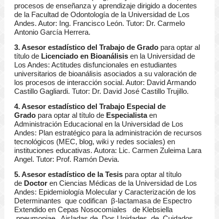
procesos de enseñanza y aprendizaje dirigido a docentes
de la Facultad de Odontología de la Universidad de Los
Andes. Autor: Ing. Francisco León. Tutor: Dr. Carmelo
Antonio García Herrera.
3. Asesor estadístico del Trabajo de Grado
para optar al
título de
Licenciado en Bioanálisis
en la Universidad de
Los Andes: Actitudes disfuncionales en estudiantes
universitarios de bioanálisis asociados a su valoración de
los procesos de interacción social. Autor: David Armando
Castillo Gagliardi. Tutor: Dr. David José Castillo Trujillo.
4. Asesor estadístico del Trabajo Especial de
Grado
para optar al título de
Especialista
en
Administración Educacional en la Universidad de Los
Andes: Plan estratégico para la administración de recursos
tecnológicos (MEC, blog, wiki y redes sociales) en
instituciones educativas. Autora: Lic. Carmen Zuleima Lara
Angel. Tutor: Prof. Ramón Devia.
5. Asesor estadístico de la Tesis
para optar al título
de
Doctor
en Ciencias Médicas de la Universidad de Los
Andes: Epidemiología Molecular y Caracterización de los
Determinantes que codifican β-lactamasa de Espectro
Extendido en Cepas Nosocomiales de Klebsiella
pneumoniae Aisladas de Dos Unidades de Cuidados