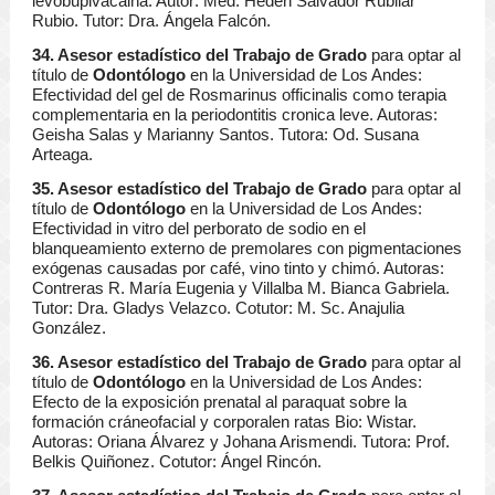
levobupivacaina. Autor: Med. Heden Salvador Rubilar
Rubio. Tutor: Dra. Ángela Falcón.
34. Asesor estadístico del Trabajo de Grado
para optar al
título de
Odontólogo
en la Universidad de Los Andes:
Efectividad del gel de Rosmarinus officinalis como terapia
complementaria en la periodontitis cronica leve. Autoras:
Geisha Salas y Marianny Santos. Tutora: Od. Susana
Arteaga.
35. Asesor estadístico del Trabajo de Grado
para optar al
título de
Odontólogo
en la Universidad de Los Andes:
Efectividad in vitro del perborato de sodio en el
blanqueamiento externo de premolares con pigmentaciones
exógenas causadas por café, vino tinto y chimó. Autoras:
Contreras R. María Eugenia y Villalba M. Bianca Gabriela.
Tutor: Dra. Gladys Velazco. Cotutor: M. Sc. Anajulia
González.
36. Asesor estadístico del Trabajo de Grado
para optar al
título de
Odontólogo
en la Universidad de Los Andes:
Efecto de la exposición prenatal al paraquat sobre la
formación cráneofacial y corporalen ratas Bio: Wistar.
Autoras: Oriana Álvarez y Johana Arismendi. Tutora: Prof.
Belkis Quiñonez. Cotutor: Ángel Rincón.