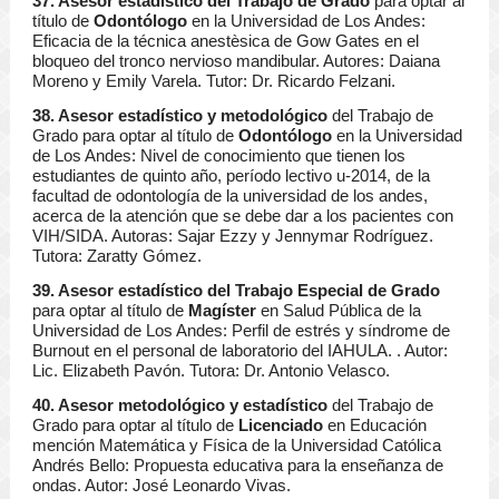
37. Asesor estadístico del Trabajo de Grado
para optar al
título de
Odontólogo
en la Universidad de Los Andes:
Eficacia de la técnica anestèsica de Gow Gates en el
bloqueo del tronco nervioso mandibular. Autores: Daiana
Moreno y Emily Varela. Tutor: Dr. Ricardo Felzani.
38. Asesor estadístico y metodológico
del Trabajo de
Grado para optar al título de
Odontólogo
en la Universidad
de Los Andes: Nivel de conocimiento que tienen los
estudiantes de quinto año, período lectivo u-2014, de la
facultad de odontología de la universidad de los andes,
acerca de la atención que se debe dar a los pacientes con
VIH/SIDA. Autoras: Sajar Ezzy y Jennymar Rodríguez.
Tutora: Zaratty Gómez.
39. Asesor estadístico del Trabajo Especial de Grado
para optar al título de
Magíster
en Salud Pública de la
Universidad de Los Andes: Perfil de estrés y síndrome de
Burnout en el personal de laboratorio del IAHULA. . Autor:
Lic. Elizabeth Pavón. Tutora: Dr. Antonio Velasco.
40. Asesor metodológico y estadístico
del Trabajo de
Grado para optar al título de
Licenciado
en Educación
mención Matemática y Física de la Universidad Católica
Andrés Bello: Propuesta educativa para la enseñanza de
ondas. Autor: José Leonardo Vivas.