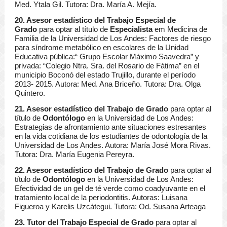
Med. Ytala Gil. Tutora: Dra. María A. Mejía.
20. Asesor estadístico del Trabajo Especial de
Grado
para optar al título de
Especialista
em Medicina de
Familia de la Universidad de Los Andes: Factores de riesgo
para síndrome metabólico en escolares de la Unidad
Educativa pública:“ Grupo Escolar Máximo Saavedra” y
privada: “Colegio Ntra. Sra. del Rosario de Fátima” en el
municipio Boconó del estado Trujillo, durante el período
2013- 2015. Autora: Med. Ana Briceño. Tutora: Dra. Olga
Quintero.
21. Asesor estadístico del Trabajo de Grado
para optar al
título de
Odontólogo
en la Universidad de Los Andes:
Estrategias de afrontamiento ante situaciones estresantes
en la vida cotidiana de los estudiantes de odontología de la
Universidad de Los Andes. Autora: María José Mora Rivas.
Tutora: Dra. María Eugenia Pereyra.
22. Asesor estadístico del Trabajo de Grado
para optar al
título de
Odontólogo
en la Universidad de Los Andes:
Efectividad de un gel de té verde como coadyuvante en el
tratamiento local de la periodontitis. Autoras: Luisana
Figueroa y Karelis Uzcátegui. Tutora: Od. Susana Arteaga
23. Tutor del Trabajo Especial de Grado
para optar al