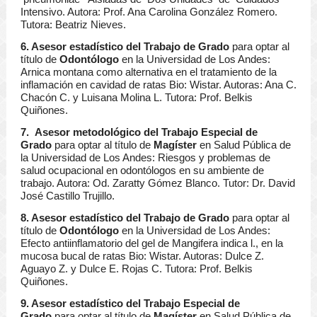
Intensivo. Autora: Prof. Ana Carolina González Romero.
Tutora: Beatriz Nieves.
6. Asesor estadístico del Trabajo de Grado
para optar al
título de
Odontólogo
en la Universidad de Los Andes:
Arnica montana como alternativa en el tratamiento de la
inflamación en cavidad de ratas Bio: Wistar. Autoras: Ana C.
Chacón C. y Luisana Molina L. Tutora: Prof. Belkis
Quiñones.
7. Asesor metodológico del Trabajo Especial de
Grado
para optar al título de
Magíster
en Salud Pública de
la Universidad de Los Andes: Riesgos y problemas de
salud ocupacional en odontólogos en su ambiente de
trabajo. Autora: Od. Zaratty Gómez Blanco. Tutor: Dr. David
José Castillo Trujillo.
8. Asesor estadístico del Trabajo de Grado
para optar al
título de
Odontólogo
en la Universidad de Los Andes:
Efecto antiinflamatorio del gel de Mangifera indica l., en la
mucosa bucal de ratas Bio: Wistar. Autoras: Dulce Z.
Aguayo Z. y Dulce E. Rojas C. Tutora: Prof. Belkis
Quiñones.
9. Asesor estadístico del Trabajo Especial de
Grado
para optar al título de
Magíster
en Salud Pública de