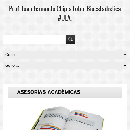
Prof. Joan Fernando Chipia Lobo. Bioestadística
#ULA.
"El médico que no entiende de almas no entenderá cuerpos" José
Narosky
ASESORÍAS ACADÉMICAS