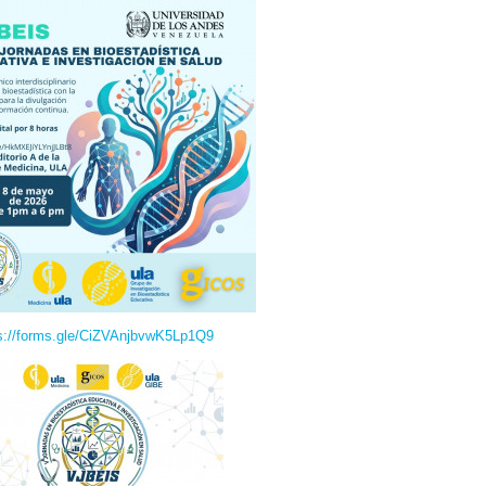
s://forms.gle/CiZVAnjbvwK5Lp1Q9