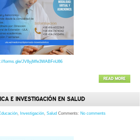
s://forms.gle/JV8yjMfe3WABFnU86
READ MORE
ICA E INVESTIGACIÓN EN SALUD
Educación
,
Investigación
,
Salud
Comments:
No comments