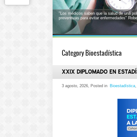
"Los médicos saben que la salud de una po
preventivas para evitar enfermedades" Rob
1
2
3
4
5
6
7
8
9
10
11
12
13
14
15
16
17
Category Bioestadística
XXIX DIPLOMADO EN ESTADÍ
3 agosto, 2026
, Posted in
Bioestadística