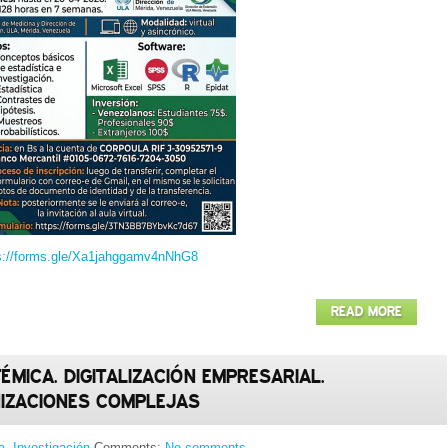
s://forms.gle/Xa1jahggamv4nNhG8
READ MORE
ÉMICA. DIGITALIZACIÓN EMPRESARIAL.
NIZACIONES COMPLEJAS
a
,
Investigación
Comments:
No comments