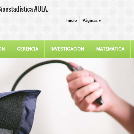
Bioestadística #ULA.
Inicio
Páginas
»
ÓN
GERENCIA
INVESTIGACIÓN
MATEMÁTICA