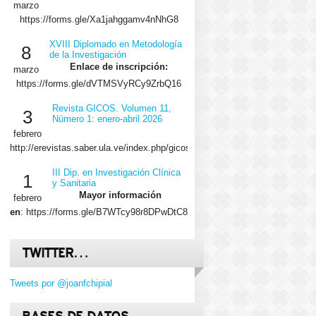
marzo
https://forms.gle/Xa1jahggamv4nNhG8
XVIII Diplomado en Metodología
8
de la Investigación
Enlace de inscripción:
marzo
https://forms.gle/dVTMSVyRCy9ZrbQ16
Revista GICOS. Volumen 11,
3
Número 1: enero-abril 2026
febrero
http://erevistas.saber.ula.ve/index.php/gicos/issue/view/2029/showToc
III Dip. en Investigación Clínica
1
y Sanitaria
Mayor información
febrero
en
: https://forms.gle/B7WTcy98r8DPwDtC8
TWITTER…
Tweets por @joanfchipial