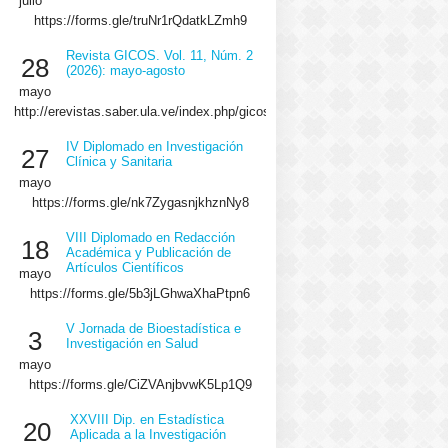
julio
https://forms.gle/truNr1rQdatkLZmh9
Revista GICOS. Vol. 11, Núm. 2
28
(2026): mayo-agosto
mayo
http://erevistas.saber.ula.ve/index.php/gicos/issue/view/2064/showToc
IV Diplomado en Investigación
27
Clínica y Sanitaria
mayo
https://forms.gle/nk7ZygasnjkhznNy8
VIII Diplomado en Redacción
18
Académica y Publicación de
Artículos Científicos
mayo
https://forms.gle/5b3jLGhwaXhaPtpn6
V Jornada de Bioestadística e
3
Investigación en Salud
mayo
https://forms.gle/CiZVAnjbvwK5Lp1Q9
XXVIII Dip. en Estadística
20
Aplicada a la Investigación