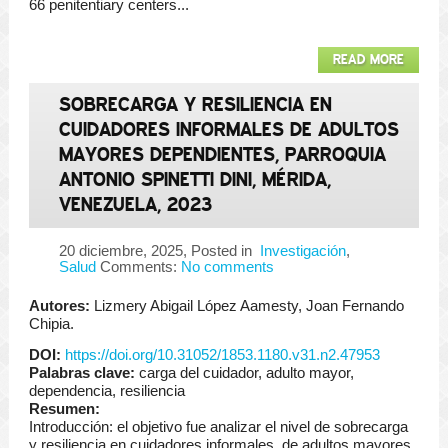
66 penitentiary centers...
READ MORE
SOBRECARGA Y RESILIENCIA EN
CUIDADORES INFORMALES DE ADULTOS
MAYORES DEPENDIENTES, PARROQUIA
ANTONIO SPINETTI DINI, MÉRIDA,
VENEZUELA, 2023
20 diciembre, 2025
, Posted in
Investigación
,
Salud
Comments:
No comments
Autores:
Lizmery Abigail López Aamesty, Joan Fernando
Chipia.
DOI:
https://doi.org/10.31052/1853.1180.v31.n2.47953
Palabras clave:
carga del cuidador, adulto mayor,
dependencia, resiliencia
Resumen:
Introducción: el objetivo fue analizar el nivel de sobrecarga
y resiliencia en cuidadores informales, de adultos mayores