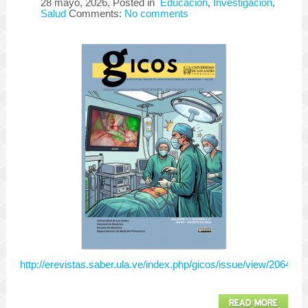
28 mayo, 2026
, Posted in
Educación
,
Investigación
,
Salud
Comments:
No comments
"El médico que no entiende de almas no entenderá cuerpos" José Naro
http://erevistas.saber.ula.ve/index.php/gicos/issue/view/2064/s
READ MORE