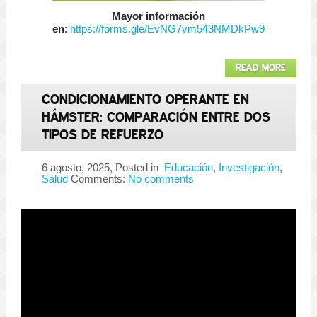
Mayor información
en
:
https://forms.gle/EvNG7vm543NMDkPw9
READ MORE
CONDICIONAMIENTO OPERANTE EN
HÁMSTER: COMPARACIÓN ENTRE DOS
TIPOS DE REFUERZO
6 agosto, 2025
, Posted in
Educación
,
Investigación
,
Salud
Comments:
No comments