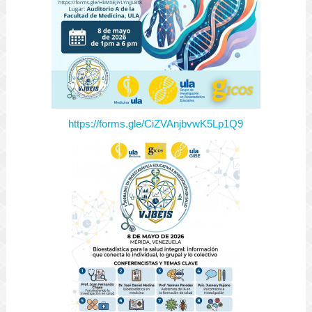
https://forms.gle/CiZVAnjbvwK5Lp1Q9