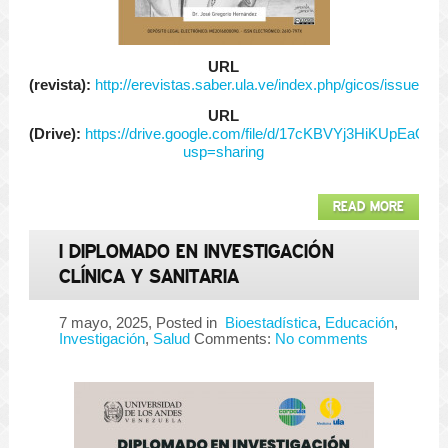
URL
(revista):
http://erevistas.saber.ula.ve/index.php/gicos/issue/v
URL
(Drive):
https://drive.google.com/file/d/17cKBVYj3HiKUpEaQ
usp=sharing
READ MORE
I DIPLOMADO EN INVESTIGACIÓN
CLÍNICA Y SANITARIA
7 mayo, 2025
, Posted in
Bioestadística
,
Educación
,
Investigación
,
Salud
Comments:
No comments