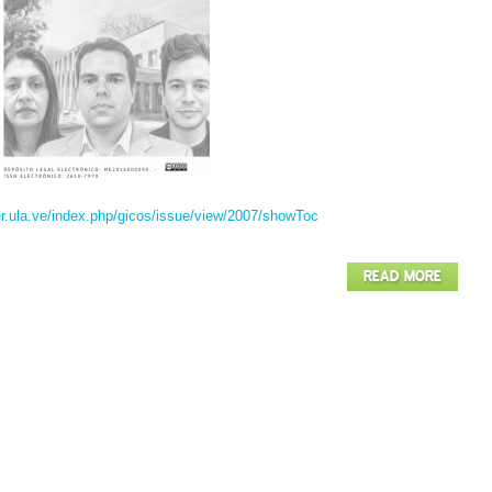
er.ula.ve/index.php/gicos/issue/view/2007/showToc
READ MORE