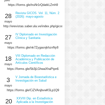
julio
https://forms.gle/truNr1rQdatkLZmh9
Revista GICOS. Vol. 11, Núm. 2
28
(2026): mayo-agosto
mayo
http://erevistas.saber.ula.ve/index.php/gicos/issue/view/2064/showToc
IV Diplomado en Investigación
27
Clínica y Sanitaria
mayo
https://forms.gle/nk7ZygasnjkhznNy8
VIII Diplomado en Redacción
18
Académica y Publicación de
Artículos Científicos
mayo
https://forms.gle/5b3jLGhwaXhaPtpn6
V Jornada de Bioestadística e
3
Investigación en Salud
mayo
https://forms.gle/CiZVAnjbvwK5Lp1Q9
XXVIII Dip. en Estadística
20
Aplicada a la Investigación