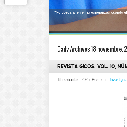
"No queda al enfermo esperanzas cuando el
1
2
3
4
5
6
7
8
9
10
11
12
13
14
15
16
17
Daily Archives 18 noviembre, 
REVISTA GICOS. VOL. 10, NÚ
18 noviembre, 2025
, Posted in
Investigac