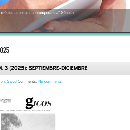
 médico aconseja la intemperancia" Séneca
2025
M. 3 (2025): SEPTIEMBRE-DICIEMBRE
ión
,
Salud
Comments:
No comments