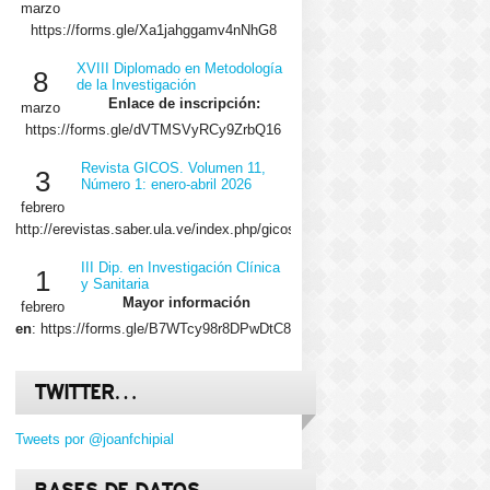
marzo
https://forms.gle/Xa1jahggamv4nNhG8
XVIII Diplomado en Metodología
8
de la Investigación
Enlace de inscripción:
marzo
https://forms.gle/dVTMSVyRCy9ZrbQ16
Revista GICOS. Volumen 11,
3
Número 1: enero-abril 2026
febrero
http://erevistas.saber.ula.ve/index.php/gicos/issue/view/2029/showToc
III Dip. en Investigación Clínica
1
y Sanitaria
Mayor información
febrero
en
: https://forms.gle/B7WTcy98r8DPwDtC8
TWITTER…
Tweets por @joanfchipial