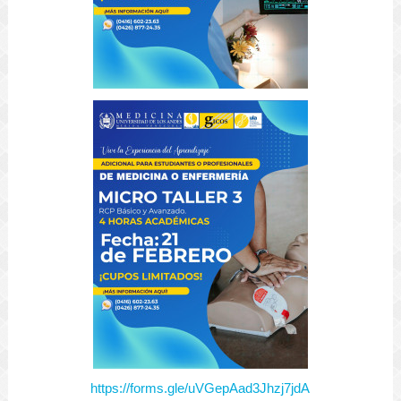
https://forms.gle/uVGepAad3Jhzj7jdA