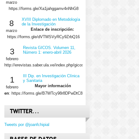
marzo
https://forms.gle/Xa1jahggamv4nNhG8
XVIII Diplomado en Metodología
8
de la Investigación
Enlace de inscripción:
marzo
https://forms.gle/dVTMSVyRCy9ZrbQ16
Revista GICOS. Volumen 11,
3
Número 1: enero-abril 2026
febrero
http://erevistas.saber.ula.ve/index.php/gicos/issue/view/2029/showToc
III Dip. en Investigación Clínica
1
y Sanitaria
Mayor información
febrero
en
: https://forms.gle/B7WTcy98r8DPwDtC8
TWITTER…
Tweets por @joanfchipial