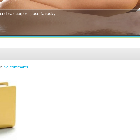
tenderá cuerpos" José Narosky
s:
No comments