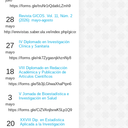
julio
https://forms.gle/truNr1rQdatkLZmh9
Revista GICOS. Vol. 11, Núm. 2
28
(2026): mayo-agosto
mayo
http://erevistas.saber.ula.ve/index.php/gicos/issue/view/2064/showToc
IV Diplomado en Investigación
27
Clínica y Sanitaria
mayo
https://forms.gle/nk7ZygasnjkhznNy8
VIII Diplomado en Redacción
18
Académica y Publicación de
Artículos Científicos
mayo
https://forms.gle/5b3jLGhwaXhaPtpn6
V Jornada de Bioestadística e
3
Investigación en Salud
mayo
https://forms.gle/CiZVAnjbvwK5Lp1Q9
XXVIII Dip. en Estadística
20
Aplicada a la Investigación