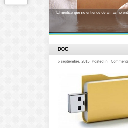
"El médico que no entiende de almas no en
1
2
3
4
5
6
7
8
9
10
11
12
13
14
15
16
17
DOC
6 septiembre, 2015
, Posted in Comment